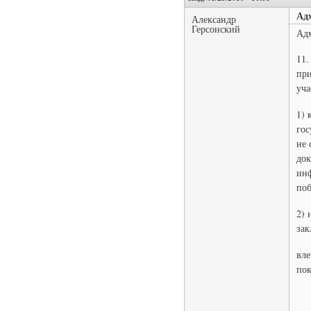
Ад
Александр
Герсонский
Адм
11.
при
уча
1) 
гос
не 
док
инф
поб
2) 
зак
вле
пок