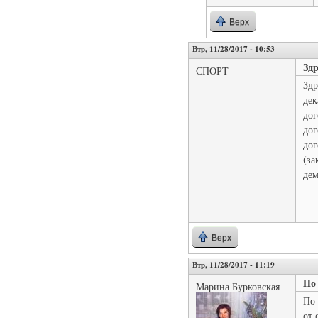
Верх
Втр, 11/28/2017 - 10:53
Здр
СПОРТ
Здр
дек
дог
дог
дог
(за
дем
Верх
Втр, 11/28/2017 - 11:19
По 
Марина Бурковская
По 
от 