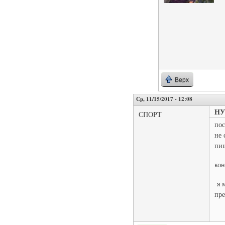
Верх
Ср, 11/15/2017 - 12:08
НУ
СПОРТ
пос
не 
пиш
кон
я м
пре