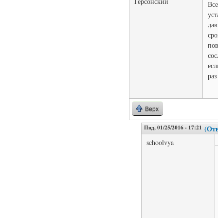
Герсонский
Все
уст
дав
сро
пов
сос
есл
раз
Верх
Пнд, 01/25/2016 - 17:21
(Отв
schoolvya