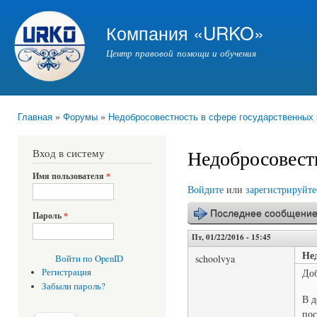
Пер
ос
Компания «URKO»
со
Центр правовой помощи и обучения
Главная
»
Форумы
»
Недобросовестность в сфере государственных 
Вы здесь
Недобросовест
Вход в систему
Имя пользователя
*
Войдите
или
зарегистрируйте
Последнее сообщени
Пароль
*
Пт, 01/22/2016 - 15:45
Не
schoolvya
Войти по OpenID
Доб
Регистрация
Забыли пароль?
В д
пос