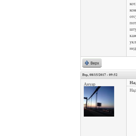
кот
ком
отс
пот
шту
каж
укл
нед
Верх
Втр, 08/15/2017 - 09:52
На
Ануар
Над