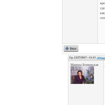
вре
сде
как
отп
Верх
Ср, 12/27/2017 - 11:13
(Отве
Марина Бурковская