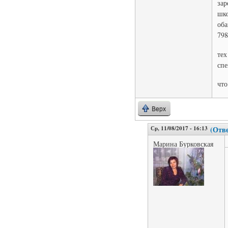
зар
шко
оба
798
тех
сп
что
Верх
Ср, 11/08/2017 - 16:13
(Отве
Марина Бурковская