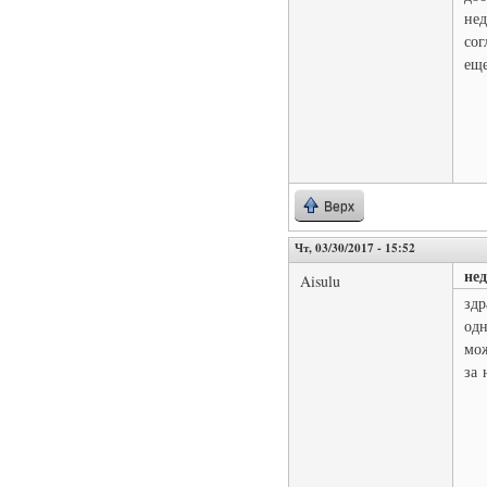
нед
сог
еще
Верх
Чт, 03/30/2017 - 15:52
не
Aisulu
здр
одн
мож
за 