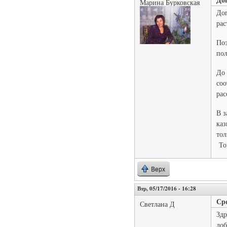
Марина Бурковская
Дог
рас
Поэ
пол
До 
соо
рас
В з
каз
тол
Точ
Верх
Втр, 05/17/2016 - 16:28
Ср
Светлана Д
Здр
доб