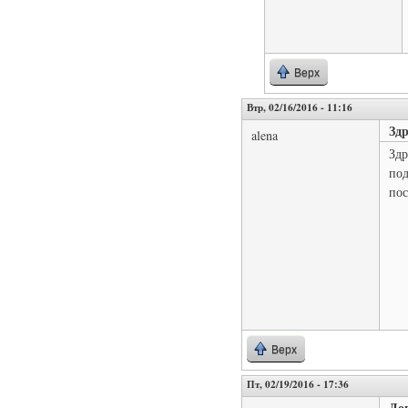
Верх
Втр, 02/16/2016 - 11:16
Зд
alena
Здр
под
пос
Верх
Пт, 02/19/2016 - 17:36
До