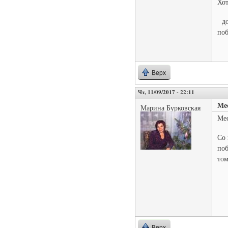
Хот
дог
поб
Верх
Чт, 11/09/2017 - 22:11
Ме
Марина Бурковская
Мес
Со 
поб
том
Верх