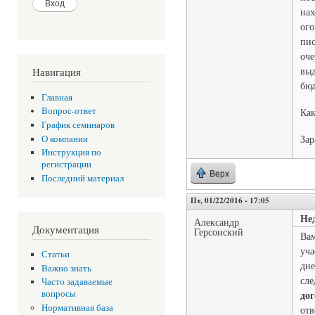
нах
ого
пис
оче
выд
Навигация
бюд
Главная
Вопрос-ответ
Как
График семинаров
Зар
О компании
Инструкция по
регистрации
Верх
Последний материал
Пт, 01/22/2016 - 17:05
Не
Александр
Документация
Герсонский
Вам
уча
Статьи
дне
Важно знать
сле
Часто задаваемые
дог
вопросы
Нормативная база
отв