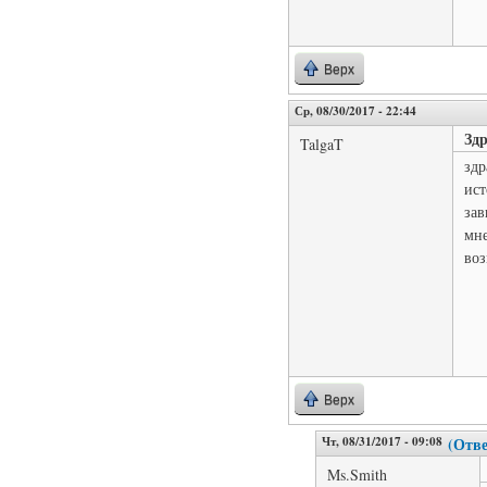
Верх
Ср, 08/30/2017 - 22:44
Зд
TalgaT
здр
ист
зав
мне
воз
Верх
Чт, 08/31/2017 - 09:08
(Отве
Ms.Smith