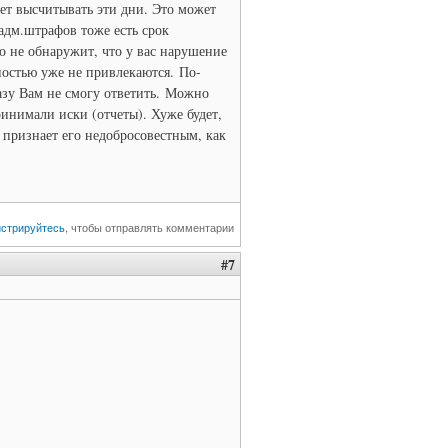
дет высчитывать эти дни. Это может
 адм.штрафов тоже есть срок
то не обнаружит, что у вас нарушение
вностью уже не привлекаются. По-
азу Вам не смогу ответить. Можно
принимали иски (отчеты). Хуже будет,
е признает его недобросовестным, как
истрируйтесь
, чтобы отправлять комментарии
#7