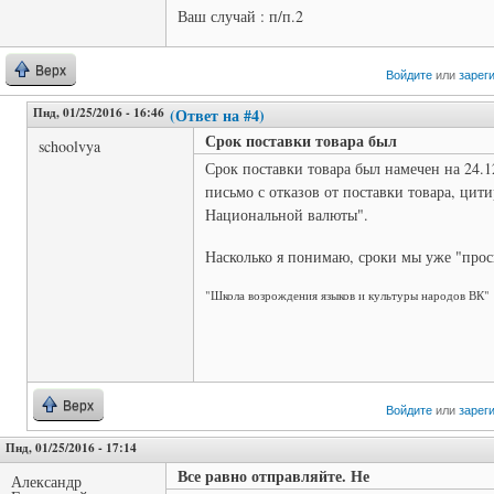
Ваш случай : п/п.2
Верх
Войдите
или
зарег
Пнд, 01/25/2016 - 16:46
(Ответ на #4)
Срок поставки товара был
schoolvya
Срок поставки товара был намечен на 24.1
письмо с отказов от поставки товара, цит
Национальной валюты".
Насколько я понимаю, сроки мы уже "прос
"Школа возрождения языков и культуры народов ВК"
Верх
Войдите
или
зарег
Пнд, 01/25/2016 - 17:14
Все равно отправляйте. Не
Александр