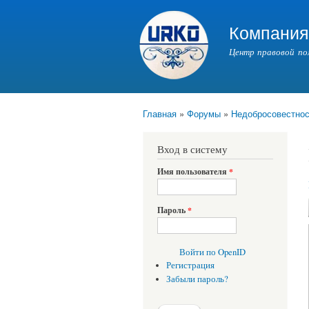
Компани
Центр правовой по
Главная
»
Форумы
»
Недобросовестнос
Вы здесь
Вход в систему
Имя пользователя
*
Пароль
*
Войти по OpenID
Регистрация
Забыли пароль?