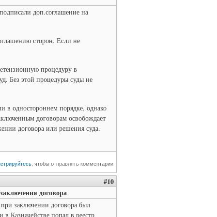
 подписали доп.соглашение на
оглашению сторон. Если не
ретензионную процедуру в
суд. Без этой процедуры суды не
ии в одностороннем порядке, однако
 заключенным договорам освобождает
жении договора или решения суда.
истрируйтесь
, чтобы отправлять комментарии
#10
 заключения договора
к при заключении договора был
 в Казначействе попал в реестр