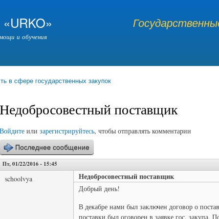
Перейти к
основному
я «URKO»
Государственные
содержанию
мощи и обучения
ть в сфере государственных закупок
Недобросовестный поставщик
Войдите
или
зарегистрируйтесь
, чтобы отправлять комментарии
Последнее сообщение
Пт, 01/22/2016 - 15:45
Недобросовестный поставщик
schoolvya
Добрый день!
В декабре нами был заключен договор о поста
поставки был оговорен в заявке гос. закупа. 