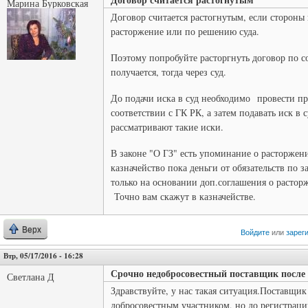
Марина Бурковская
Договор считается растогнутым, если стороны
расторжение или по решению суда.
Поэтому попробуйте расторгнуть договор по с
получается, тогда через суд.
До подачи иска в суд необходимо провести п
соответствии с ГК РК, а затем подавать иск в 
рассматривают такие иски.
В законе "О ГЗ" есть упоминание о расторжен
казначейство пока деньги от обязательств по
только на основании доп.соглашения о растор
Точно вам скажут в казначействе.
Верх
Войдите
или
зарег
Втр, 05/17/2016 - 16:28
Срочно недобросовестный поставщик после
Светлана Д
Здравствуйте, у нас такая ситуация.Поставщи
добросовестным участником, но до регистрации