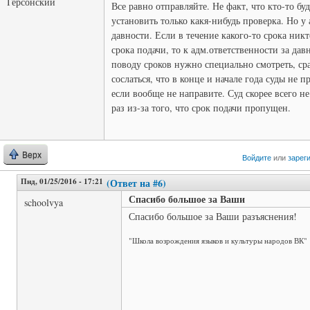
Герсонский
Все равно отправляйте. Не факт, что кто-то бу
установить только какя-нибудь проверка. Но у
давности. Если в течение какого-то срока ник
срока подачи, то к адм.ответственности за да
поводу сроков нужно специально смотреть, ср
сослаться, что в конце и начале года суды не 
если вообще не направите. Суд скорее всего н
раз из-за того, что срок подачи пропущен.
Верх
Войдите
или
зарег
Пнд, 01/25/2016 - 17:21
(Ответ на #6)
Спасибо большое за Ваши
schoolvya
Спасибо большое за Ваши разъяснения!
"Школа возрождения языков и культуры народов ВК"