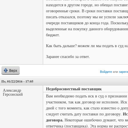
находится в другом городе, но обещал постави
оговоренные сроки. В сроки поставки поставщ
писать отказался, поэтому мы не успели закл
очереди поставщиков до конца года. Поскольк
выделенные на покупку данного оборудовани
бюджет.
Как быть дальше? можем ли мы подать в суд н
Заранее спасибо за ответ.
Верх
Войдите
или
зарег
Пт, 01/22/2016 - 17:05
Недобросовестный поставщик
Александр
Герсонский
Вам необходимо подать иск в суд о признании
участником, так как договор не исполнен. Иск
дней с того момента, как стало известно о д
Ис
следует считать дату поставки по договору.
договора.
Некоторые ошибочно думают, что ме
ответчика (поставщика). Эта норма не распрос