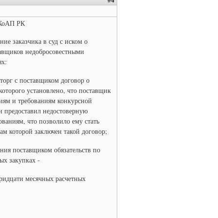
 КоАП РК
ие заказчика в суд с иском о
авщиков недобросовестными
ях:
сторг с поставщиком договор о
которого установлено, что поставщик
иям и требованиям конкурсной
и предоставил недостоверную
ваниям, что позволило ему стать
там которой заключен такой договор;
ния поставщиком обязательств по
ых закупках -
тридцати месячных расчетных