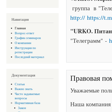
группа в "Тел
http:// https:
Навигация
Главная
"URKO. Питани
Вопрос-ответ
График семинаров
"Телеграмм" -
h
О компании
Инструкция по
регистрации
Последний материал
Документация
Правовая по
Статьи
Уважаемые поль
Важно знать
Часто задаваемые
вопросы
Наша компания 
Нормативная база
Закон