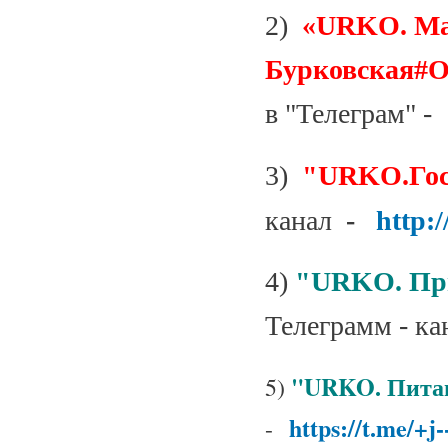
2)
«URKO. М
Бурковская#
в "Телеграм" 
3)
"URKO.Гос
канал
-
http:
4)
"URKO. При
Телеграмм - ка
"URKO. Питан
5)
https://t.me/+
-