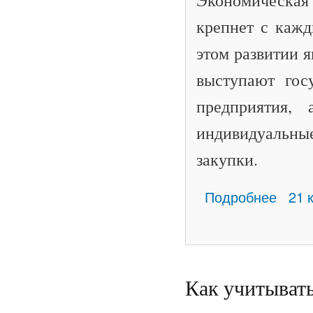
крепнет с каж
этом развитии 
выступают гос
предприятия,
индивидуальны
закупки.
о ДАВАЙ
Подробнее
21 
Как учитыват