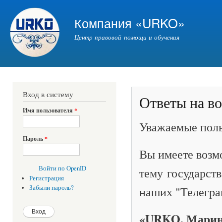
Пер
ос
Компания «URKO»
со
Центр правовой помощи и обучения
Вход в систему
Ответы на в
Имя пользователя
*
Уважаемые поль
Пароль
*
Вы имеете возм
Войти по OpenID
тему государств
Регистрация
Забыли пароль?
наших "Телеграм
«URKO. Марин