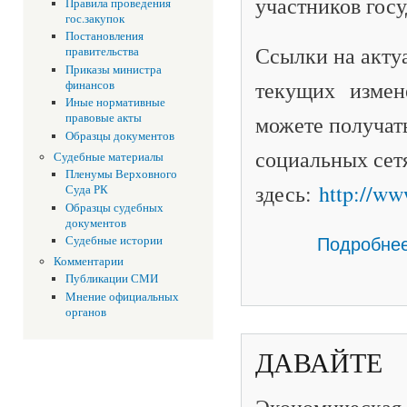
участников госу
Правила проведения
гос.закупок
Постановления
Ссылки на акт
правительства
Приказы министра
текущих измене
финансов
Иные нормативные
можете получат
правовые акты
Образцы документов
социальных сет
Судебные материалы
Пленумы Верховного
здесь:
http://ww
Суда РК
Образцы судебных
документов
Подробне
Судебные истории
Комментарии
Публикации СМИ
Мнение официальных
органов
ДАВАЙТЕ 
Экономическая