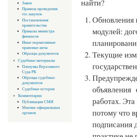
найти?
Закон
Правила проведения
гос.закупок
Обновления 
Постановления
правительства
модулей: дог
Приказы министра
финансов
планирование
Иные нормативные
правовые акты
Текущие изме
Образцы документов
Судебные материалы
государствен
Пленумы Верховного
Суда РК
Предупрежде
Образцы судебных
документов
объявления 
Судебные истории
Комментарии
работах. Эт
Публикации СМИ
Мнение официальных
потому что в
органов
подписания д
практике не 