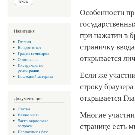
Особенности пр
государственных
Навигация
при нажатии в б
Главная
страничку ввода
Вопрос-ответ
График семинаров
открывается ли
О компании
Инструкция по
регистрации
Если же участни
Последний материал
строку браузе
открывается Гла
Документация
Статьи
Многие участник
Важно знать
Часто задаваемые
странице есть 
вопросы
Нормативная база