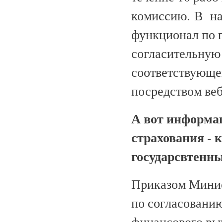
комиссию. В на
функционал по 
согласительную
соответствующе
посредством веб
А вот информац
страхования - 
государсвтенны
Приказом Минис
по согласовани
финансового ры