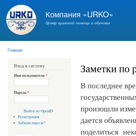
Пер
ос
Компания «URKO»
со
Центр правовой помощи и обучения
Главная
Вы здесь
Заметки по р
Вход в систему
Имя пользователя
*
В последнее вре
Пароль
*
государственных
произошли измен
Войти по OpenID
Регистрация
дается объявлени
Забыли пароль?
поделиться нек