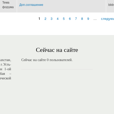
Тема
Доп.соглашение
bbb
форума
1
2
3
4
5
6
7
8
9
…
следующ
Страницы
Сейчас на сайте
стан,
Сейчас на сайте 0 пользователей.
г.Усть-
он 1-ой
Абая –
ической