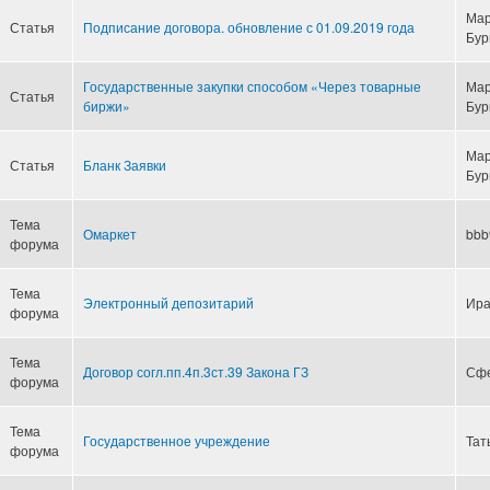
Ма
Статья
Подписание договора. обновление с 01.09.2019 года
Бур
Государственные закупки способом «Через товарные
Ма
Статья
биржи»
Бур
Ма
Статья
Бланк Заявки
Бур
Тема
Омаркет
bbb
форума
Тема
Электронный депозитарий
Ир
форума
Тема
Договор согл.пп.4п.3ст.39 Закона ГЗ
Сф
форума
Тема
Государственное учреждение
Тат
форума