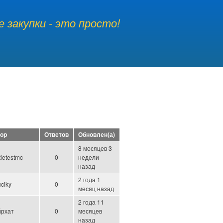
 закупки - это просто!
ор
Ответов
Обновлен(а)
8 месяцев 3
tietestmc
0
недели
назад
2 года 1
ciky
0
месяц назад
2 года 11
рхат
0
месяцев
назад