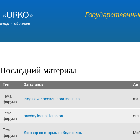
Перейти к
основному
я «URKO»
Государственные
содержанию
мощи и обучения
Последний материал
Тип
Заголовок
Авт
Тема
Blogs over boeken door Matthias
mat
форума
Тема
payday loans Hampton
emu
форума
Тема
Договор со вторым победителем
Мей
форума