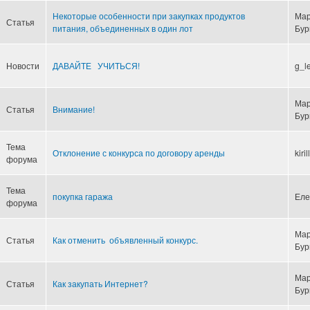
Некоторые особенности при закупках продуктов
Ма
Статья
питания, объединенных в один лот
Бур
Новости
ДАВАЙТЕ УЧИТЬСЯ!
g_l
Ма
Статья
Внимание!
Бур
Тема
Отклонение с конкурса по договору аренды
kiri
форума
Тема
покупка гаража
Еле
форума
Ма
Статья
Как отменить объявленный конкурс.
Бур
Ма
Статья
Как закупать Интернет?
Бур