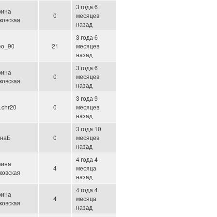
3 года 6
рина
0
месяцев
ковская
назад
3 года 6
eo_90
21
месяцев
назад
3 года 6
рина
0
месяцев
ковская
назад
3 года 9
ll.chr20
0
месяцев
назад
3 года 10
наБ
0
месяцев
назад
4 года 4
рина
4
месяца
ковская
назад
4 года 4
рина
4
месяца
ковская
назад