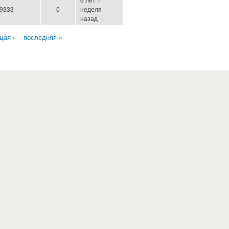
9333
0
неделя
назад
ая ›
последняя »