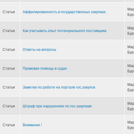
Ма
Статья
Аффилированность в государственных закупках.
Бур
Ма
Статья
Как учитывать опыт потенциального поставщика
Бур
Ма
Статья
Ответы на вопросы
Бур
Ма
Статья
Правовая помощь в судах
Бур
Ма
Статья
Заметки по работе на портале гос.закупок
Бур
Ма
Статья
Штраф при нарушениях по гос.закупкам
Бур
Ма
Статья
Внимание !
Бур