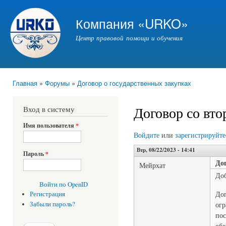
Пер
ос
Компания «URKO»
со
Центр правовой помощи и обучения
Главная
»
Форумы
»
Договор о государственных закупках
Вы здесь
Договор со вт
Вход в систему
Имя пользователя
*
Войдите
или
зарегистрируйте
Втр, 08/22/2023 - 14:41
Пароль
*
До
Мейрхат
Доб
Войти по OpenID
Дог
Регистрация
Забыли пароль?
огр
пос
обе