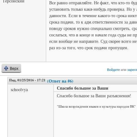
Герсонский
Все равно отправляйте. Не факт, что кто-то бу
установить только какя-нибудь проверка. Но у
давности. Если в течение какого-то срока ник
срока подачи, то к адм.ответственности за да
поводу сроков нужно специально смотреть, ср
сослаться, что в конце и начале года суды не 
если вообще не направите. Суд скорее всего н
раз из-за того, что срок подачи пропущен.
Верх
Войдите
или
зарег
Пнд, 01/25/2016 - 17:21
(Ответ на #6)
Спасибо большое за Ваши
schoolvya
Спасибо большое за Ваши разъяснения!
"Школа возрождения языков и культуры народов ВК"