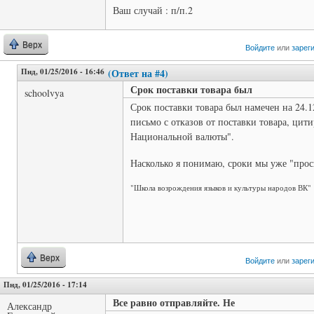
Ваш случай : п/п.2
Верх
Войдите
или
зарег
Пнд, 01/25/2016 - 16:46
(Ответ на #4)
Срок поставки товара был
schoolvya
Срок поставки товара был намечен на 24.1
письмо с отказов от поставки товара, цит
Национальной валюты".
Насколько я понимаю, сроки мы уже "прос
"Школа возрождения языков и культуры народов ВК"
Верх
Войдите
или
зарег
Пнд, 01/25/2016 - 17:14
Все равно отправляйте. Не
Александр