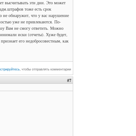
дет высчитывать эти дни. Это может
 адм.штрафов тоже есть срок
то не обнаружит, что у вас нарушение
вностью уже не привлекаются. По-
азу Вам не смогу ответить. Можно
принимали иски (отчеты). Хуже будет,
е признает его недобросовестным, как
истрируйтесь
, чтобы отправлять комментарии
#7