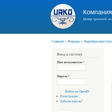
Компани
Центр правовой по
Главная
»
Форумы
»
Недобросовестнос
Вы здесь
Вход в систему
Имя пользователя
*
Пароль
*
Войти по OpenID
Регистрация
Забыли пароль?