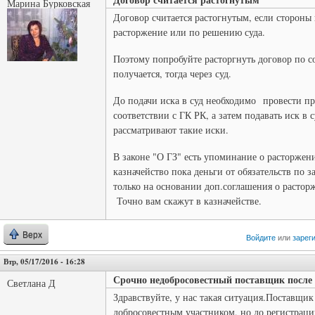
Марина Бурковская
Договор считается растогнутым, если стороны
расторжение или по решению суда.
Поэтому попробуйте расторгнуть договор по с
получается, тогда через суд.
До подачи иска в суд необходимо провести п
соответствии с ГК РК, а затем подавать иск в 
рассматривают такие иски.
В законе "О ГЗ" есть упоминание о расторжен
казначейство пока деньги от обязательств по
только на основании доп.соглашения о растор
Точно вам скажут в казначействе.
Верх
Войдите
или
зарег
Втр, 05/17/2016 - 16:28
Срочно недобросовестный поставщик после
Светлана Д
Здравствуйте, у нас такая ситуация.Поставщи
добросовестным участником, но до регистрации