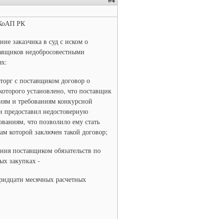
 КоАП РК
ие заказчика в суд с иском о
авщиков недобросовестными
ях:
сторг с поставщиком договор о
которого установлено, что поставщик
иям и требованиям конкурсной
и предоставил недостоверную
ваниям, что позволило ему стать
там которой заключен такой договор;
ния поставщиком обязательств по
ых закупках -
тридцати месячных расчетных