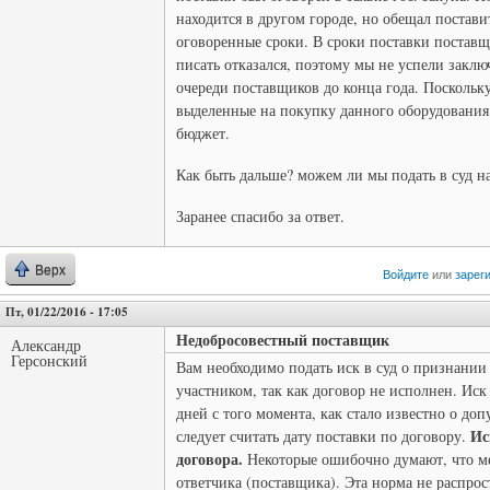
находится в другом городе, но обещал постави
оговоренные сроки. В сроки поставки поставщ
писать отказался, поэтому мы не успели закл
очереди поставщиков до конца года. Поскольк
выделенные на покупку данного оборудовани
бюджет.
Как быть дальше? можем ли мы подать в суд н
Заранее спасибо за ответ.
Верх
Войдите
или
зарег
Пт, 01/22/2016 - 17:05
Недобросовестный поставщик
Александр
Герсонский
Вам необходимо подать иск в суд о признании
участником, так как договор не исполнен. Иск
дней с того момента, как стало известно о д
Ис
следует считать дату поставки по договору.
договора.
Некоторые ошибочно думают, что ме
ответчика (поставщика). Эта норма не распрос