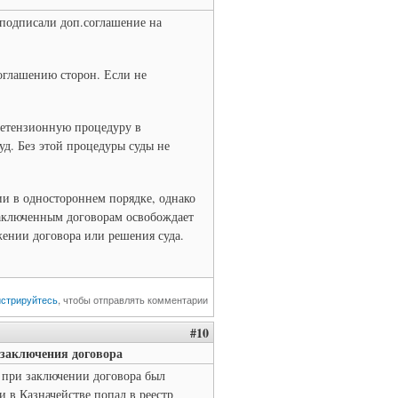
 подписали доп.соглашение на
оглашению сторон. Если не
ретензионную процедуру в
суд. Без этой процедуры суды не
ии в одностороннем порядке, однако
 заключенным договорам освобождает
жении договора или решения суда.
истрируйтесь
, чтобы отправлять комментарии
#10
 заключения договора
к при заключении договора был
 в Казначействе попал в реестр