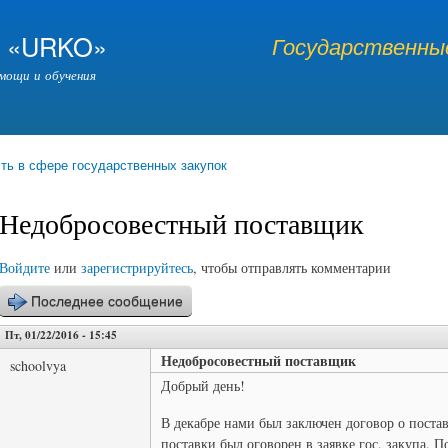
Перейти к
основному
я «URKO»
Государственные
содержанию
мощи и обучения
ть в сфере государственных закупок
Недобросовестный поставщик
Войдите
или
зарегистрируйтесь
, чтобы отправлять комментарии
Последнее сообщение
Пт, 01/22/2016 - 15:45
Недобросовестный поставщик
schoolvya
Добрый день!
В декабре нами был заключен договор о поста
поставки был оговорен в заявке гос. закупа. 