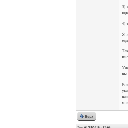
3) 
юри
4) 
5) 
еди
Так
инс
Учи
вы 
Воз
ука
ваш
мож
Верх
Втр, 01/15/2019 - 12:09