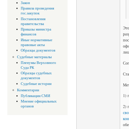
Закон
Правила проведения
гос.закупок
Постановления
правительства
Это
Приказы министра
раз
финансов
пос
Иные нормативные
правовые акты
офи
Образцы документов
лиц
Судебные материалы
Пленумы Верховного
Сог
Суда РК
Образцы судебных
Ста
документов
Судебные истории
Мет
Комментарии
1) 
Публикации СМИ
Мнение официальных
2) 
органов
сво
кон
обе