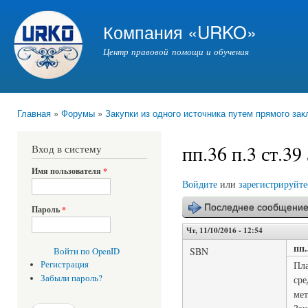
Пер
ос
Компания «URKO»
со
Центр правовой помощи и обучения
Главная
»
Форумы
»
Закупки из одного источника путем прямого за
Вы здесь
пп.36 п.3 ст.39
Вход в систему
Имя пользователя
*
Войдите
или
зарегистрируйте
Последнее сообщени
Пароль
*
Чт, 11/10/2016 - 12:54
пп.
SBN
Войти по OpenID
Пла
Регистрация
Забыли пароль?
сре
мет