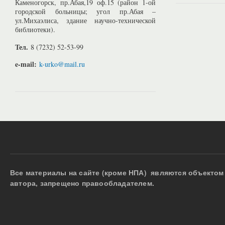
Каменогорск, пр.Абая,19 оф.15 (район 1-ой
городской больницы; угол пр.Абая –
ул.Михаэлиса, здание научно-технической
библиотеки).
Тел.
8 (7232) 52-53-99
e-mail:
k-urko@mail.ru
Все материалы на сайте (кроме НПА) являются объектом 
автора, запрещено правообладателем.