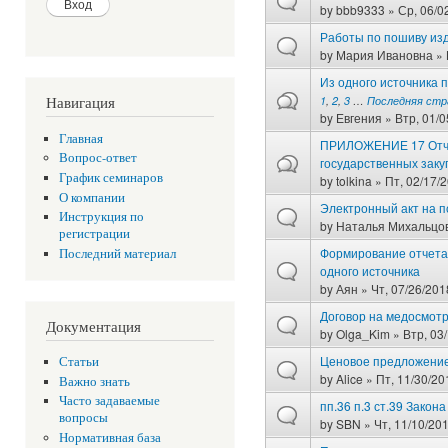
by
bbb9333
» Ср, 06/0
Работы по пошиву из
by
Мария Ивановна
» 
Из одного источника 
Навигация
1
,
2
,
3
…
Последняя стр
by
Евгения
» Втр, 01/0
Главная
ПРИЛОЖЕНИЕ 17 Отче
Вопрос-ответ
государственных заку
График семинаров
by
tolkina
» Пт, 02/17/2
О компании
Электронный акт на 
Инструкция по
by
Наталья Михальцо
регистрации
Формирование отчета 
Последний материал
одного источника
by
Аян
» Чт, 07/26/201
Договор на медосмот
Документация
by
Olga_Kim
» Втр, 03/
Ценовое предложение
Статьи
by
Alice
» Пт, 11/30/20
Важно знать
Часто задаваемые
пп.36 п.3 ст.39 Закона
вопросы
by
SBN
» Чт, 11/10/201
Нормативная база