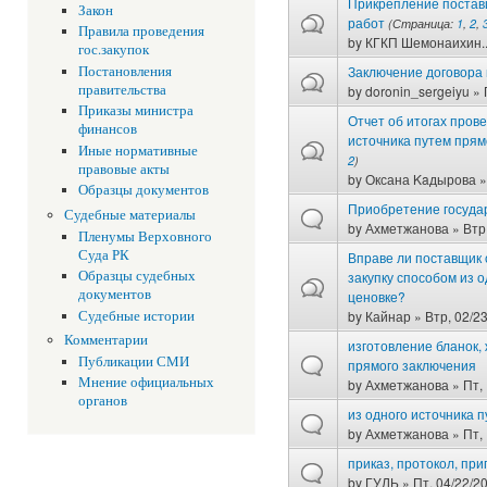
Прикрепление постав
Закон
работ
(Страница:
1
,
2
,
Правила проведения
by
КГКП Шемонаихин..
гос.закупок
Заключение договора 
Постановления
правительства
by
doronin_sergeiyu
» 
Приказы министра
Отчет об итогах прове
финансов
источника путем прям
Иные нормативные
2
)
правовые акты
by
Оксана Kaдырова
»
Образцы документов
Приобретение госуда
Судебные материалы
by
Ахметжанова
» Втр,
Пленумы Верховного
Суда РК
Вправе ли поставщик 
Образцы судебных
закупку способом из 
документов
ценовке?
by
Кайнар
» Втр, 02/23
Судебные истории
Комментарии
изготовление бланок,
Публикации СМИ
прямого заключения
Мнение официальных
by
Ахметжанова
» Пт, 
органов
из одного источника 
by
Ахметжанова
» Пт, 
приказ, протокол, пр
by
ГУЛЬ
» Пт, 04/22/20