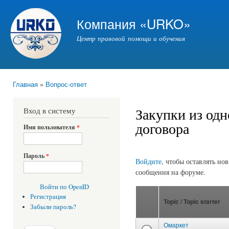
Пер
ос
Компания «URKO»
со
Центр правовой помощи и обучения
Главная
»
Вопрос-ответ
Вы здесь
Закупки из одн
Вход в систему
договора
Имя пользователя
*
Пароль
*
Страницы
Войдите
, чтобы оставлять но
сообщения на форуме.
Войти по OpenID
Регистрация
Topic / Topic starter
Забыли пароль?
Омаркет