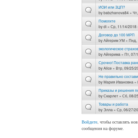
ИОИ или ЗЦП?
by
babzhanova84
» Чт,
Помогите
by
di
» Ср, 11/14/2018 
Договор до 100 МРП
by
Айгерим УМ
» Пнд, 
экологическое страхо
by
Айгеримa
» Пт, 07/
Срочно! Поставка ран
by
Alice
» Втр, 09/25/2
Не правильно состави
by
Мария Ивановна
» 
Приказы и решения п
by
Скарлет
» Сб, 08/25
Товары и работа
by
Элла
» Ср, 06/27/20
Войдите
, чтобы оставлять но
Страницы
сообщения на форуме.