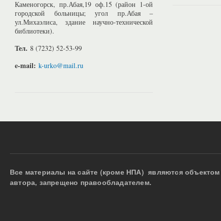
Каменогорск, пр.Абая,19 оф.15 (район 1-ой
городской больницы; угол пр.Абая –
ул.Михаэлиса, здание научно-технической
библиотеки).
Тел.
8 (7232) 52-53-99
e-mail:
k-urko@mail.ru
Все материалы на сайте (кроме НПА) являются объектом 
автора, запрещено правообладателем.