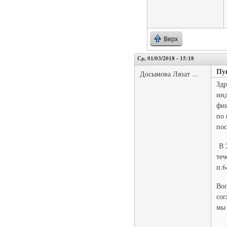
Верх
Ср, 01/03/2018 - 15:18
Пу
Досымова Лязат ...
Здр
инд
фин
по 
пос
В 2
теч
п.6
Воп
сог
мы 