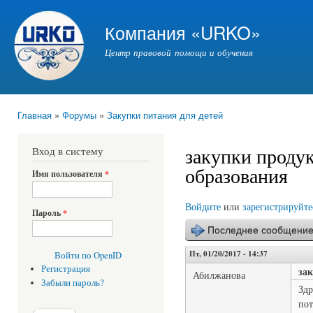
Пер
ос
Компания «URKO»
со
Центр правовой помощи и обучения
Главная
»
Форумы
»
Закупки питания для детей
Вы здесь
закупки продук
Вход в систему
образования
Имя пользователя
*
Войдите
или
зарегистрируйте
Пароль
*
Последнее сообщени
Пт, 01/20/2017 - 14:37
Войти по OpenID
Регистрация
за
Абилжанова
Забыли пароль?
Здр
пот