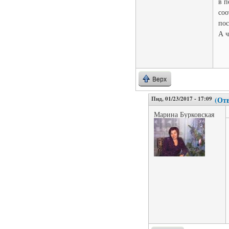
в п
соо
пос
А ч
Верх
Пнд, 01/23/2017 - 17:09
(Отв
Марина Бурковская