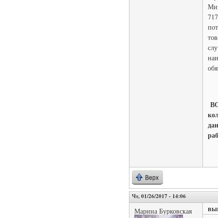
Мин
717
пот
тов
слу
наи
обя
ВО
ко
да
ра
Верх
Чт, 01/26/2017 - 14:06
вы
Марина Бурковская