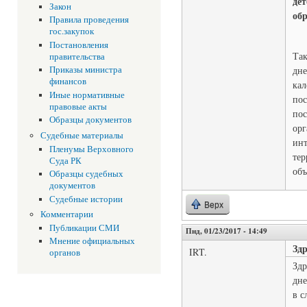
де
Закон
обр
Правила проведения
гос.закупок
Постановления
Так
правительства
дне
Приказы министра
финансов
кал
Иные нормативные
по
правовые акты
пос
Образцы документов
орг
Судебные материалы
инт
Пленумы Верховного
тер
Суда РК
объ
Образцы судебных
документов
Судебные истории
Верх
Комментарии
Публикации СМИ
Пнд, 01/23/2017 - 14:49
Мнение официальных
Здр
IRT.
органов
Здр
дне
в с