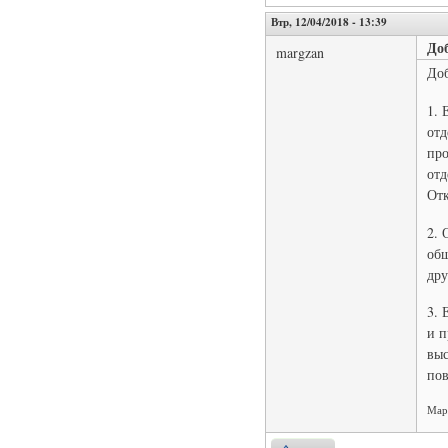
Втр, 12/04/2018 - 13:39
До
margzan
До
1. 
отд
про
отд
Отк
2. 
общ
дру
3. 
и п
выс
пов
Ма