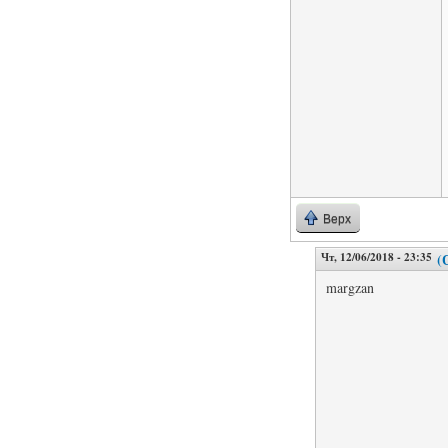
Верх
Чт, 12/06/2018 - 23:35
(
margzan