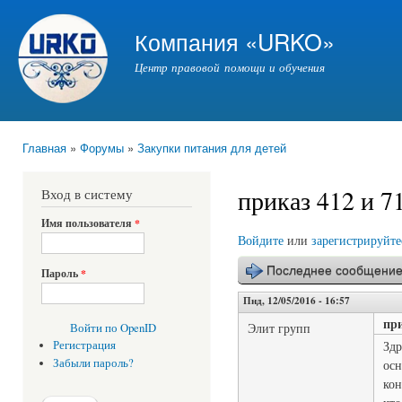
Пер
ос
Компания «URKO»
со
Центр правовой помощи и обучения
Главная
»
Форумы
»
Закупки питания для детей
Вы здесь
приказ 412 и 7
Вход в систему
Имя пользователя
*
Войдите
или
зарегистрируйте
Последнее сообщени
Пароль
*
Пнд, 12/05/2016 - 16:57
при
Элит групп
Войти по OpenID
Здр
Регистрация
Забыли пароль?
осн
кон