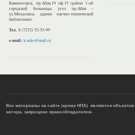
Каменогорск, пр.Абая,19 оф.15 (район 1-ой
городской больницы; угол пр.Абая –
ул.Михаэлиса, здание научно-технической
библиотеки).
Тел.
8 (7232) 52-53-99
e-mail:
k-urko@mail.ru
Все материалы на сайте (кроме НПА) являются объектом 
автора, запрещено правообладателем.