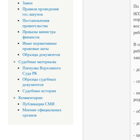
Закон
По 
Правила проведения
осу
гос.закупок
пор
Постановления
вос
правительства
Приказы министра
реб
финансов
Иные нормативные
В с
правовые акты
реб
Образцы документов
защ
Судебные материалы
Пленумы Верховного
- д
Суда РК
Образцы судебных
- с
документов
Судебные истории
- и
Комментарии
род
Публикации СМИ
Мнение официальных
- о
органов
- д
- ц