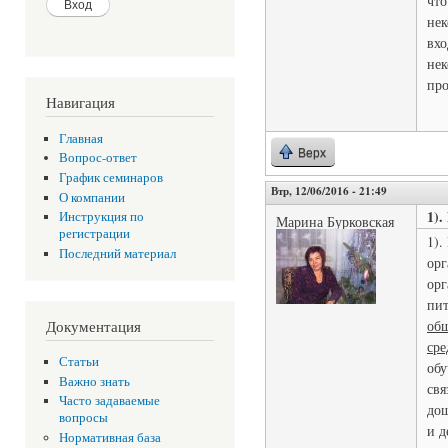
что
нек
вхо
нек
про
Навигация
Главная
Верх
Вопрос-ответ
График семинаров
Втр, 12/06/2016 - 21:49
О компании
1).
Инструкция по
Марина Бурковская
регистрации
1).
Последний материал
орг
орг
пи
общ
Документация
сре
Статьи
обу
Важно знать
свя
Часто задаваемые
дош
вопросы
и д
Нормативная база