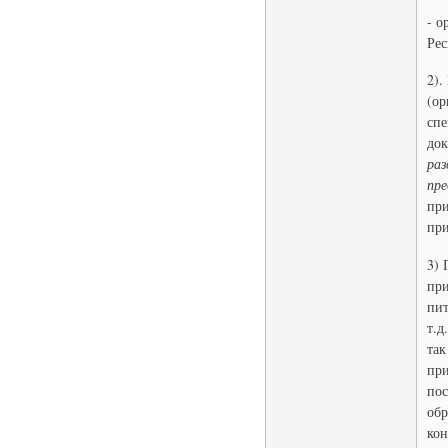
- о
Рес
2).
(ор
спе
док
раз
пре
при
при
3) 
при
пит
т.д
так
при
пос
обр
кон