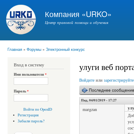
Пер
ос
Компания «URKO»
со
Центр правовой помощи и обучения
Главная
»
Форумы
»
Электронный конкурс
Вы здесь
улуги веб порт
Вход в систему
Имя пользователя
*
Войдите
или
зарегистрируйте
Последнее сообщени
Пароль
*
Пнд, 04/01/2019 - 17:27
улу
margzan
Войти по OpenID
Доб
Регистрация
Забыли пароль?
усл
сос