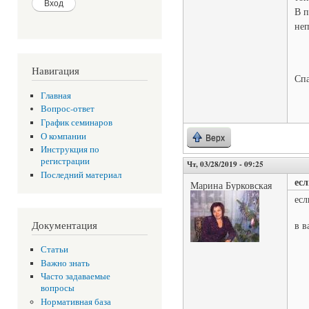
В п
неп
Навигация
Спа
Главная
Вопрос-ответ
График семинаров
О компании
Верх
Инструкция по
регистрации
Чт, 03/28/2019 - 09:25
Последний материал
есл
Марина Бурковская
есл
Документация
в в
Статьи
Важно знать
Часто задаваемые
вопросы
Нормативная база