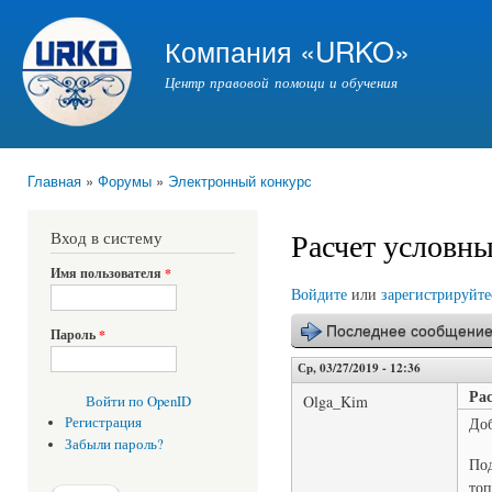
Пер
ос
Компания «URKO»
со
Центр правовой помощи и обучения
Главная
»
Форумы
»
Электронный конкурс
Вы здесь
Расчет условны
Вход в систему
Имя пользователя
*
Войдите
или
зарегистрируйте
Последнее сообщени
Пароль
*
Ср, 03/27/2019 - 12:36
Ра
Olga_Kim
Войти по OpenID
До
Регистрация
Забыли пароль?
Под
топ