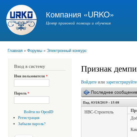
Пер
ос
Компания «URKO»
со
Центр правовой помощи и обучения
Главная
»
Форумы
»
Электронный конкурс
Вы здесь
Признак демпи
Вход в систему
Имя пользователя
*
Войдите
или
зарегистрируйте
Последнее сообщени
Пароль
*
Пнд, 03/18/2019 - 15:08
Пр
НВС-Строитель
Войти по OpenID
До
Регистрация
Забыли пароль?
Как