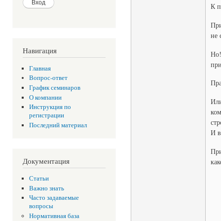
К п
При
не 
Навигация
Но!
при
Главная
Вопрос-ответ
Пра
График семинаров
О компании
Или
Инструкция по
ком
регистрации
стр
Последний материал
И в
При
Документация
как
Статьи
Важно знать
Часто задаваемые
вопросы
Нормативная база