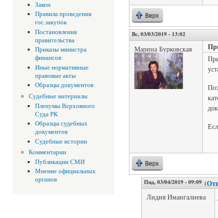
Закон
Правила проведения
Верх
гос.закупок
Постановления
Вс, 03/03/2019 - 13:02
правительства
Пр
Марина Бурковская
Приказы министра
финансов
При
Иные нормативные
уст
правовые акты
Образцы документов
Поэ
Судебные материалы
кат
Пленумы Верховного
док
Суда РК
Образцы судебных
Есл
документов
Судебные истории
Комментарии
Публикации СМИ
Верх
Мнение официальных
органов
Пнд, 03/04/2019 - 09:09
(Отв
Лидия Имангалиева