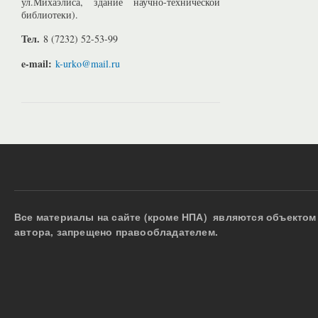
ул.Михаэлиса, здание научно-технической
библиотеки).
Тел.
8 (7232) 52-53-99
e-mail:
k-urko@mail.ru
Все материалы на сайте (кроме НПА) являются объектом 
автора, запрещено правообладателем.