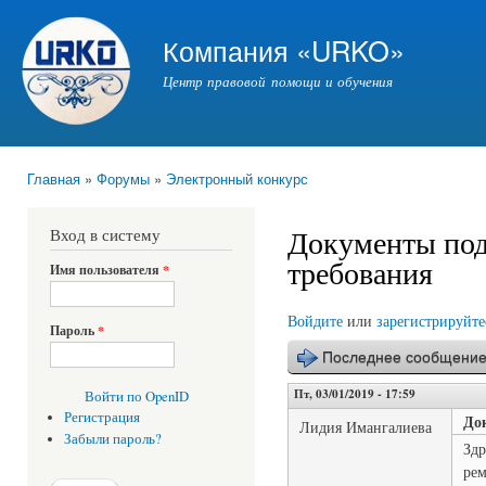
Пер
ос
Компания «URKO»
со
Центр правовой помощи и обучения
Главная
»
Форумы
»
Электронный конкурс
Вы здесь
Документы по
Вход в систему
требования
Имя пользователя
*
Войдите
или
зарегистрируйте
Пароль
*
Последнее сообщени
Пт, 03/01/2019 - 17:59
Войти по OpenID
Регистрация
До
Лидия Имангалиева
Забыли пароль?
Здр
рем