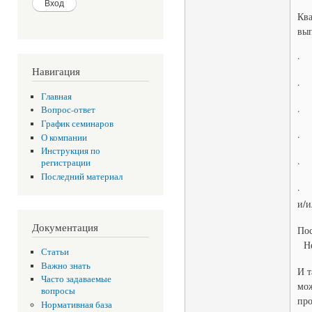
Ква
вып
· 
Навигация
· 
Главная
· 
Вопрос-ответ
График семинаров
· 
О компании
Инструкция по
· 
регистрации
Последний материал
· П
и/и
Документация
По
Не
Статьи
Важно знать
И т
Часто задаваемые
мож
вопросы
про
Нормативная база