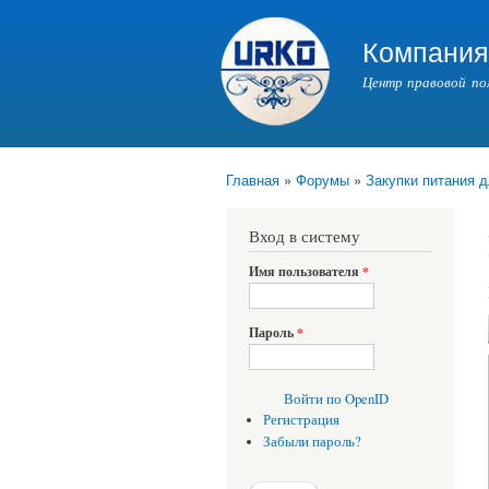
Компани
Центр правовой по
Главная
»
Форумы
»
Закупки питания д
Вы здесь
Вход в систему
Имя пользователя
*
Пароль
*
Войти по OpenID
Регистрация
Забыли пароль?