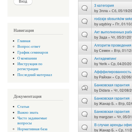
3 категория
by
Элла
» Сб, 05/19/20
rodzaje stosunków sek
by
uqybixy
» Пт, 01/10/
Навигация
Акт выполненных работ
by
Зада
» Чт, 05/31/20
Главная
Алгоритм проведения 
Вопрос-ответ
by
Семен
» Втр, 01/12
График семинаров
Антидемпинг
О компании
by
Yerik
» Ср, 04/20/20
Инструкция по
регистрации
Афффилированность
Последний материал
by
Райхан
» Ср, 02/06/
Банковская гарантия
by
Didara
» Чт, 02/08/2
Документация
Банковская гарантия
by
Жанар Б.
» Втр, 02/
Статьи
Банковская гарантия
Важно знать
by
margzan
» Чт, 05/31
Часто задаваемые
вопросы
В случае аренды офи
Нормативная база
by
Жанар Б.
» Ср, 11/2