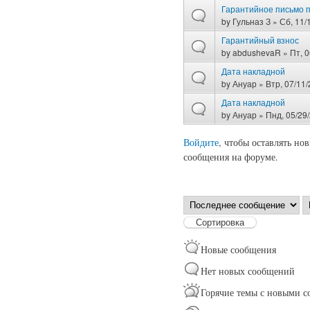
Гарантийное письмо п
by
Гульназ З
» Сб, 11/
Гарантийный взнос
by
abdushevaR
» Пт, 0
Дата накладной
by
Ануар
» Втр, 07/11/
Дата накладной
by
Ануар
» Пнд, 05/29/
Войдите
, чтобы оставлять но
Страницы
сообщения на форуме.
Сортировка по
С
Новые сообщения
Нет новых сообщений
Горячие темы с новыми 