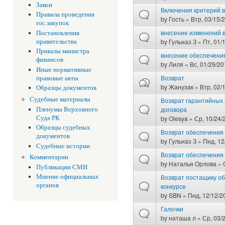
Закон
Включения критерий 
Правила проведения
by
Гость
» Втр, 03/15/2
гос.закупок
внесение изменений в
Постановления
by
Гульназ З
» Пт, 01/
правительства
Приказы министра
внесение обеспечени
финансов
by
Лиля
» Вс, 01/29/20
Иные нормативные
Возврат
правовые акты
by
Жанузак
» Втр, 02/1
Образцы документов
Судебные материалы
Возврат гарантийных 
договора
Пленумы Верховного
Суда РК
by
Olesya
» Ср, 10/24/
Образцы судебных
Возврат обеспечения
документов
by
Гульназ З
» Пнд, 12
Судебные истории
Возврат обеспечения 
Комментарии
by
Наталья Орлова
» 
Публикации СМИ
Мнение официальных
Возврат постащику об
органов
конкурсе
by
SBN
» Пнд, 12/12/20
Галочки
by
наташа л
» Ср, 03/2