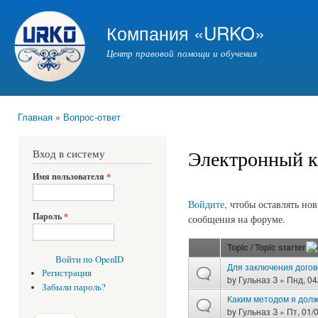
Пер
ос
Компания «URKO»
со
Центр правовой помощи и обучения
Главная
»
Вопрос-ответ
Вы здесь
Электронный к
Вход в систему
Имя пользователя
*
Страницы
Войдите
, чтобы оставлять но
Пароль
*
сообщения на форуме.
Topic / Topic starter
Войти по OpenID
Для заключения догов
Регистрация
by
Гульназ З
» Пнд, 04
Забыли пароль?
Каким методом я долж
by
Гульназ З
» Пт, 01/