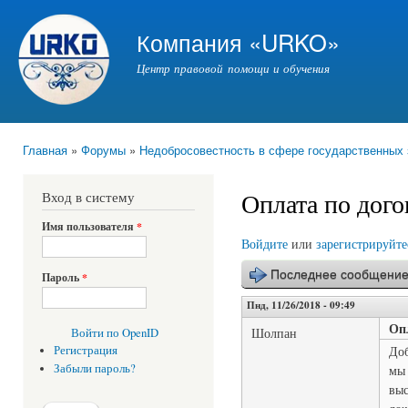
Пер
ос
Компания «URKO»
со
Центр правовой помощи и обучения
Главная
»
Форумы
»
Недобросовестность в сфере государственных 
Вы здесь
Оплата по дого
Вход в систему
Имя пользователя
*
Войдите
или
зарегистрируйте
Последнее сообщени
Пароль
*
Пнд, 11/26/2018 - 09:49
Оп
Шолпан
Войти по OpenID
Доб
Регистрация
Забыли пароль?
мы 
выс