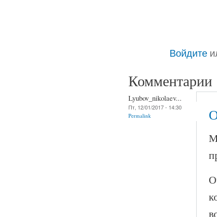
Войдите
и
Комментарии
Lyubov_nikolaev...
Пт, 12/01/2017 - 14:30
О
Permalink
М
п
О
к
в