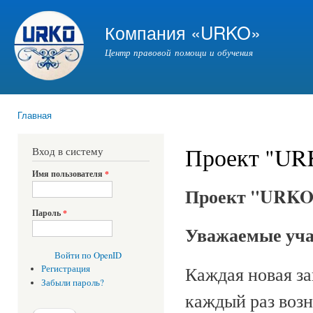
Пер
ос
Компания «URKO»
со
Центр правовой помощи и обучения
Главная
Вы здесь
Проект "UR
Вход в систему
Имя пользователя
*
Проект "URKO
Пароль
*
Уважаемые уча
Войти по OpenID
Каждая новая з
Регистрация
Забыли пароль?
каждый раз воз