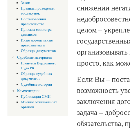
Закон
снижении негат
Правила проведения
гос.закупок
недобросовестно
Постановления
правительства
целом – укрепл
Приказы министра
финансов
государственных
Иные нормативные
правовые акты
организовывать 
Образцы документов
Судебные материалы
просто, как мож
Пленумы Верховного
Суда РК
Образцы судебных
Если Вы – поста
документов
Судебные истории
возможность уве
Комментарии
Публикации СМИ
заключения дого
Мнение официальных
органов
задача – доброс
обязательства, 