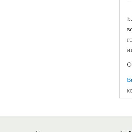
Б
в
г
и
О
В
к