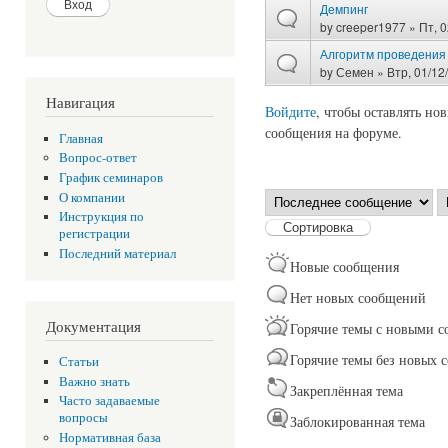
Демпинг
by
creeper1977
» Пт, 0
Алгоритм проведения 
by
Семен
» Втр, 01/12
Навигация
Войдите
, чтобы оставлять но
Страницы
сообщения на форуме.
Главная
Вопрос-ответ
График семинаров
Сортировка по
С
О компании
Инструкция по
регистрации
Последний материал
Новые сообщения
Нет новых сообщений
Документация
Горячие темы с новыми 
Горячие темы без новых 
Статьи
Важно знать
Закреплённая тема
Часто задаваемые
вопросы
Заблокированная тема
Нормативная база