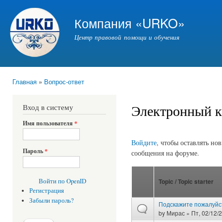
Пер
ос
Компания «URKO»
со
Центр правовой помощи и обучения
Главная
»
Вопрос-ответ
Вы здесь
Электронный к
Вход в систему
Имя пользователя
*
Страницы
Войдите
, чтобы оставлять но
Пароль
*
сообщения на форуме.
Войти по OpenID
Topic / Topic starter
Регистрация
Забыли пароль?
Подскажите пожалуйс
by
Мирас
» Пт, 02/12/2