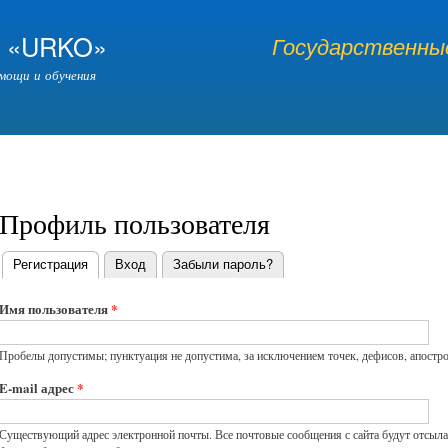
Перейти к
основному
я «URKO»
Государственные
содержанию
мощи и обучения
Профиль пользователя
Регистрация
(активная вкладка)
Вход
Забыли пароль?
Главные вкладки
Имя пользователя
*
Пробелы допустимы; пунктуация не допустима, за исключением точек, дефисов, апостр
E-mail адрес
*
Существующий адрес электронной почты. Все почтовые сообщения с сайта будут отсылат