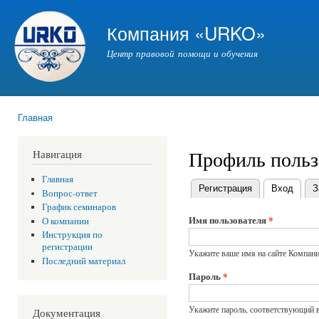
Пер
ос
Компания «URKO»
со
Центр правовой помощи и обучения
Главная
Вы здесь
Профиль польз
Навигация
Главная
Регистрация
Вход
(акти
З
Вопрос-ответ
Главные вкладки
График семинаров
Имя пользователя
*
О компании
Инструкция по
регистрации
Укажите ваше имя на сайте Компа
Последний материал
Пароль
*
Укажите пароль, соответствующий 
Документация