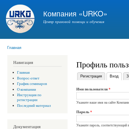
Пер
ос
Компания «URKO»
со
Центр правовой помощи и обучения
Главная
Вы здесь
Профиль польз
Навигация
Главная
Регистрация
Вход
(акти
З
Вопрос-ответ
Главные вкладки
График семинаров
Имя пользователя
*
О компании
Инструкция по
регистрации
Укажите ваше имя на сайте Компа
Последний материал
Пароль
*
Укажите пароль, соответствующий 
Документация